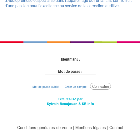
d'Audioprothèse et spécialisé dans l'appareillage de l'enfant, ils sont le fruit
d’une passion pour l’excellence au service de la correction auditive.
Identifiant :
Mot de passe :
Connexion
Mot de passe oublié
Créer un compte
Site réalisé par
Sylvain Beaujouan
&
SE-Info
Conditions générales de vente
|
Mentions légales
|
Contact