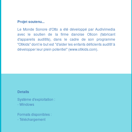
Projet soutenu...
Le Monde Sonore d'Otto a été développé par Audivimedia
avec le soutien de la firme danoise Oticon (fabricant
d'appareils auditifs), dans le cadre de son programme
"Otikids" dont le but est "d'aider les enfants déficients auditif à
développer leur plein potentiel" (www.otikids.com).
Details
Système d'exploitation :
- Windows
Formats disponibles :
- Téléchargement