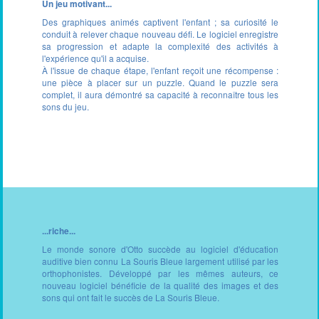
Un jeu motivant...
Des graphiques animés captivent l'enfant ; sa curiosité le
conduit à relever chaque nouveau défi. Le logiciel enregistre
sa progression et adapte la complexité des activités à
l'expérience qu'il a acquise.
À l'issue de chaque étape, l'enfant reçoit une récompense :
une pièce à placer sur un puzzle. Quand le puzzle sera
complet, il aura démontré sa capacité à reconnaître tous les
sons du jeu.
...riche...
Le monde sonore d'Otto succède au logiciel d'éducation
auditive bien connu La Souris Bleue largement utilisé par les
orthophonistes. Développé par les mêmes auteurs, ce
nouveau logiciel bénéficie de la qualité des images et des
sons qui ont fait le succès de La Souris Bleue.