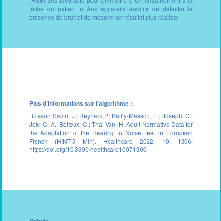
(RSB) très favorable pour permettre o Un entraînement à la
tâche du patient o Aux appareils auditifs de détecter la
présence de bruit et de mesurer un résultat plus réaliste
Plus d’informations sur l’algorithme :
Buisson Savin, J.; Reynard,P.; Bailly-Masson, E.; Joseph, C.;
Joly, C.-A.; Boiteux, C.; Thai-Van, H. Adult Normative Data for
the Adaptation of the Hearing in Noise Test in European
French (HINT-5 Min). Healthcare 2022, 10, 1306.
https://doi.org/10.3390/healthcare10071306
Details