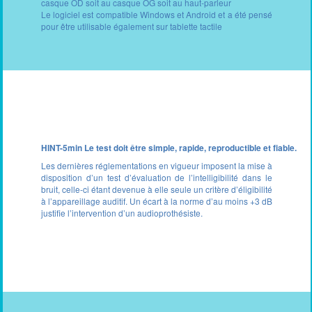
casque OD soit au casque OG soit au haut-parleur
Le logiciel est compatible Windows et Android et a été pensé
pour être utilisable également sur tablette tactile
HINT-5min Le test doit être simple, rapide, reproductible et fiable.
Les dernières réglementations en vigueur imposent la mise à
disposition d’un test d’évaluation de l’intelligibilité dans le
bruit, celle-ci étant devenue à elle seule un critère d’éligibilité
à l’appareillage auditif. Un écart à la norme d’au moins +3 dB
justifie l’intervention d’un audioprothésiste.