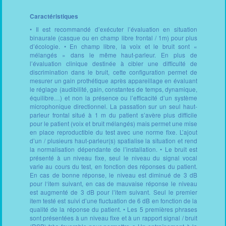
Caractéristiques
• Il est recommandé d’exécuter l’évaluation en situation
binaurale (casque ou en champ libre frontal / 1m) pour plus
d’écologie. • En champ libre, la voix et le bruit sont «
mélangés » dans le même haut-parleur. En plus de
l’évaluation clinique destinée à cibler une difficulté de
discrimination dans le bruit, cette configuration permet de
mesurer un gain prothétique après appareillage en évaluant
le réglage (audibilité, gain, constantes de temps, dynamique,
équilibre…) et non la présence ou l’efficacité d’un système
microphonique directionnel. La passation sur un seul haut-
parleur frontal situé à 1 m du patient s’avère plus difficile
pour le patient (voix et bruit mélangés) mais permet une mise
en place reproductible du test avec une norme fixe. L’ajout
d’un / plusieurs haut-parleur(s) spatialise la situation et rend
la normalisation dépendante de l’installation. • Le bruit est
présenté à un niveau fixe, seul le niveau du signal vocal
varie au cours du test, en fonction des réponses du patient.
En cas de bonne réponse, le niveau est diminué de 3 dB
pour l‘item suivant, en cas de mauvaise réponse le niveau
est augmenté de 3 dB pour l’item suivant. Seul le premier
item testé est suivi d’une fluctuation de 6 dB en fonction de la
qualité de la réponse du patient. • Les 5 premières phrases
sont présentées à un niveau fixe et à un rapport signal / bruit