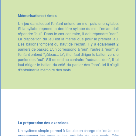
Mémorisation et rimes
Un jeu dans lequel l'enfant entend un mot, puis une syllabe.
Si la syllabe reprend la dernière syllabe du mot, l'enfant doit
répondre "oui". Dans le cas contraire, il doit répondre "non".
La disposition du jeu est la même que pour le premier jeu.
Des ballons tombent du haut de l'écran. Il y a également 2
paniers de basket. L'un correspond à "oui", l'autre à "non". Si
l'enfant entend "gâteau... to", il lui faut diriger le ballon vers le
panier des "oui". S'il entend au contraire "radeau... don", il lui
faut diriger le ballon du côté du panier des "non". Ici il s'agit
d'entraîner la mémoire des mots.
La préparation des exercices
Un système simple permet à l'adulte en charge de l'enfant de
programmer les sons et les activités de son choix. Très