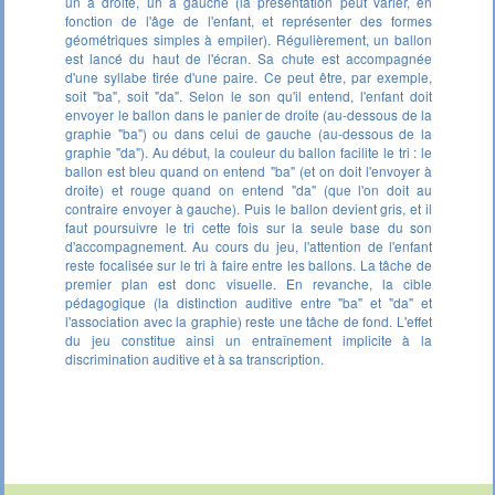
un à droite, un à gauche (la présentation peut varier, en
fonction de l'âge de l'enfant, et représenter des formes
géométriques simples à empiler). Régulièrement, un ballon
est lancé du haut de l'écran. Sa chute est accompagnée
d'une syllabe tirée d'une paire. Ce peut être, par exemple,
soit "ba", soit "da". Selon le son qu'il entend, l'enfant doit
envoyer le ballon dans le panier de droite (au-dessous de la
graphie "ba") ou dans celui de gauche (au-dessous de la
graphie "da"). Au début, la couleur du ballon facilite le tri : le
ballon est bleu quand on entend "ba" (et on doit l'envoyer à
droite) et rouge quand on entend "da" (que l'on doit au
contraire envoyer à gauche). Puis le ballon devient gris, et il
faut poursuivre le tri cette fois sur la seule base du son
d'accompagnement. Au cours du jeu, l'attention de l'enfant
reste focalisée sur le tri à faire entre les ballons. La tâche de
premier plan est donc visuelle. En revanche, la cible
pédagogique (la distinction auditive entre "ba" et "da" et
l'association avec la graphie) reste une tâche de fond. L'effet
du jeu constitue ainsi un entraînement implicite à la
discrimination auditive et à sa transcription.